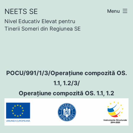
Skip
NEETS SE
Menu
to
Nivel Educativ Elevat pentru
content
Tinerii Someri din Regiunea SE
POCU/991/1/3/Operațiune compozită OS.
1.1, 1.2/3/
Operațiune compozită OS. 1.1, 1.2